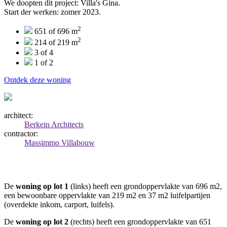
We doopten dit project: Villa's Gina.
Start der werken: zomer 2023.
2
651 of 696 m
2
214 of 219 m
3 of 4
1 of 2
Ontdek deze woning
architect:
Berkein Architects
contractor:
Massimmo Villabouw
De
woning op lot 1
(links) heeft een grondoppervlakte van 696 m2,
een bewoonbare oppervlakte van 219 m2 en 37 m2 luifelpartijen
(overdekte inkom, carport, luifels).
De
woning op lot
2
(rechts) heeft een grondoppervlakte van 651